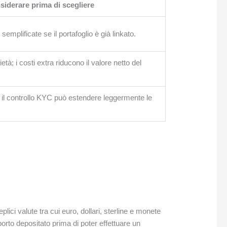
iderare prima di scegliere
semplificate se il portafoglio è già linkato.
ietà; i costi extra riducono il valore netto del
; il controllo KYC può estendere leggermente le
plici valute tra cui euro, dollari, sterline e monete
porto depositato prima di poter effettuare un