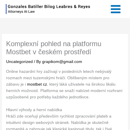
Skip
Main
to
Menu
content
Komplexní pohled na platformu
Mostbet v českém prostředí
Uncategorized
/ By
grapikom@gmail.com
Online hazardní hry zažívají v posledních letech nebývalý
rozmach mezi tuzemskými hráči. Oblíbeným místem pro
zábavu je i
mostbet cz
, který láká uživatele na širokou škálu
herních možností. Platforma se snaží nabízet moderní rozhraní
uzpůsobené pro potřeby každého jednotlivce.
Hlavní výhody a herní nabídka
Hráči zde oceňují především rychlost zpracování plateb a
intuitivní design webových stránek. Nabídka je skutečně
rozmanitá a zahrnuje jak klasické kasinové tituly, tak i živé